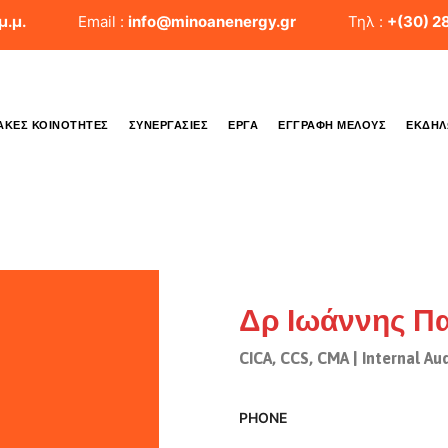
μ.μ.
Email :
info@minoanenergy.gr
Τηλ :
+(30) 2
ΑΚΈΣ ΚΟΙΝΌΤΗΤΕΣ
ΣΥΝΕΡΓΑΣΊΕΣ
ΈΡΓΑ
ΕΓΓΡΑΦΉ ΜΈΛΟΥΣ
ΕΚΔΗΛ
Δρ Ιωάννης Πα
CICA, CCS, CMA | Internal Aud
PHONE