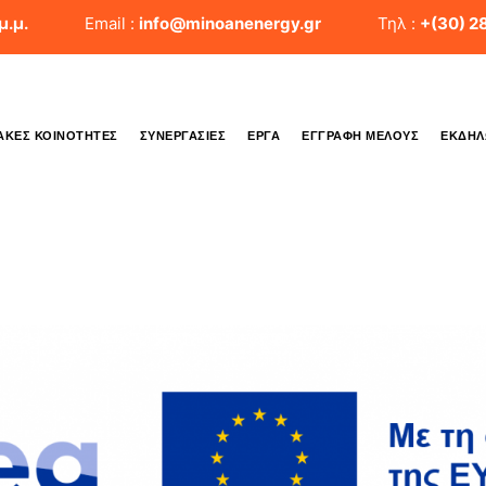
μ.μ.
Email :
info@minoanenergy.gr
Τηλ :
+(30) 2
ΑΚΈΣ ΚΟΙΝΌΤΗΤΕΣ
ΣΥΝΕΡΓΑΣΊΕΣ
ΈΡΓΑ
ΕΓΓΡΑΦΉ ΜΈΛΟΥΣ
ΕΚΔΗΛ