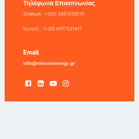
Τηλέφωνα Επικοινωνίας
Σταθερό : +(30) 2891029010
Κινητό : (+30) 6977231617
Email
info@minoanenergy.gr