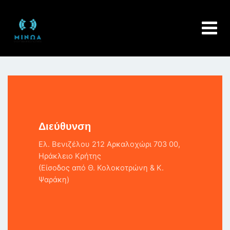
Skip
to
content
Διεύθυνση
Ελ. Βενιζέλου 212 Αρκαλοχώρι 703 00,
Ηράκλειο Κρήτης
(Είσοδος από Θ. Κολοκοτρώνη & Κ.
Ψαράκη)