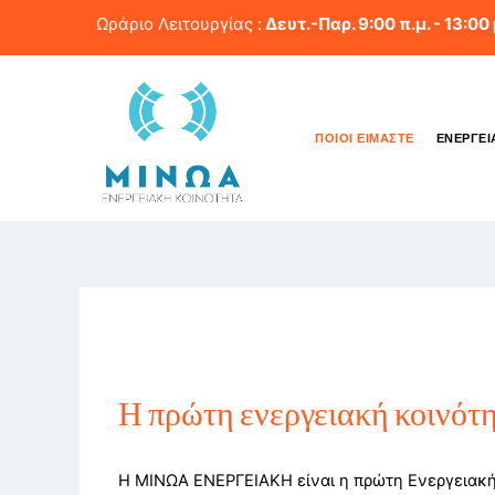
Skip
Ωράριο Λειτουργίας :
Δευτ.-Παρ. 9:00 π.μ. - 13:00 
to
content
ΠΟΙΟΙ ΕΊΜΑΣΤΕ
ΕΝΕΡΓΕΙ
Η πρώτη ενεργειακή κοινότ
Η ΜΙΝΩΑ ΕΝΕΡΓΕΙΑΚΗ είναι η πρώτη Ενεργειακή 