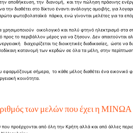
την αποθήκευση, την διανομή, και την πώληση πράσινης ενέργε
να την διαθέτει στο δίκτυο έναντι ανάλογης αμοιβής, για λογαρ
 πρώτα φωτοβολαταϊκά πάρκα, ενώ γίνονται μελέτες για τα επό
α χρησιμοποιούν οικολογικό και πολύ φτηνό ηλεκτρισμό στα σπ
ό προς το περιβάλλον μέρος για να ζήσουν. Δεν απαιτούνται α
Ενεργειακή διαχειρίζεται τις διοικητικές διαδικασίες, ώστε να 
ριβοδίκαιη κατανομή των κερδών σε όλα τα μέλη, στην περίπτω
 εφαρμόζουμε σήμερα, το κάθε μέλος διαθέτει ένα εικονικό φ/
εργειακή κοινότητα.
ο αριθμός των μελών που έχει η ΜΙ
 που προέρχονται από όλη την Κρήτη αλλά και από άλλες περι