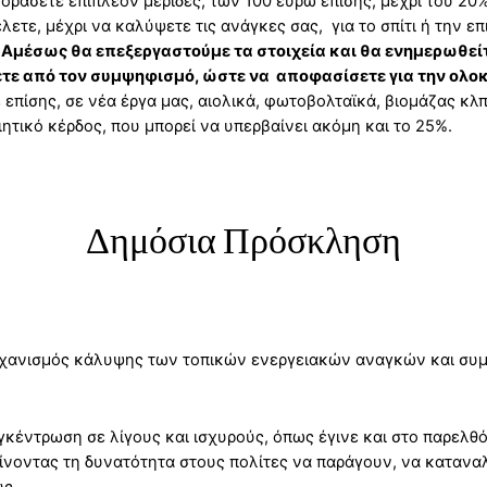
γοράσετε επιπλέον μερίδες, των 100 ευρώ επίσης, μέχρι του 20
λετε, μέχρι να καλύψετε τις ανάγκες σας, για το σπίτι ή την ε
μέσως θα επεξεργαστούμε τα στοιχεία και θα ενημερωθείτε
έχετε από τον συμψηφισμό, ώστε να αποφασίσετε για την ολ
 επίσης, σε νέα έργα μας, αιολικά, φωτοβολταϊκά, βιομάζας κλ
ητικό κέρδος, που μπορεί να υπερβαίνει ακόμη και το 25%.
Δημόσια Πρόσκληση
μηχανισμός κάλυψης των τοπικών ενεργειακών αναγκών και συ
γκέντρωση σε λίγους και ισχυρούς, όπως έγινε και στο παρελθόν
δίνοντας τη δυνατότητα στους πολίτες να παράγουν, να κατανα