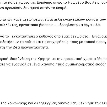
επιτυχία σε χώρες της Ευρώπης όπως το Ηνωμένο Βασίλειο, οι Κ
 να προωθούν δυναμικά αυτόν το θεσμό.
ς σπιτιών και επιχειρήσεων, είναι μέλη ενεργειακών κοινοτήτω
υλλέκτες, εργοστάσια βιοαερίου, υδροηλεκτρικά έργα κ.λπ.
α να τα εγκαταστήσει ο καθένας από εμάς ξεχωριστά. Είναι όμ
οδοτήσουν τα σπίτια και τις επιχειρήσεις τους με τοπικά παρ
υτή την ιδέα πραγματικότητα.
ρική διασύνδεση της Κρήτης με την ηπειρωτική χώρα, κάθε πολ
στε να εξασφαλίσει ένα ικανοποιητικό συμπληρωματικό εισόδημ
 της κοινωνικής και αλληλέγγυας οικονομίας, ξεκίνησε την λε