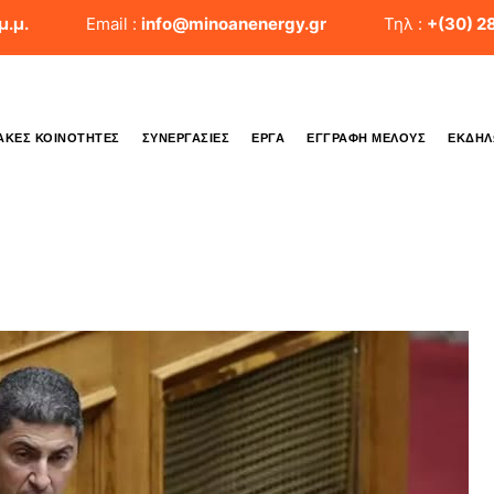
μ.μ.
Email :
info@minoanenergy.gr
Τηλ :
+(30) 2
ΑΚΈΣ ΚΟΙΝΌΤΗΤΕΣ
ΣΥΝΕΡΓΑΣΊΕΣ
ΈΡΓΑ
ΕΓΓΡΑΦΉ ΜΈΛΟΥΣ
ΕΚΔΗΛ