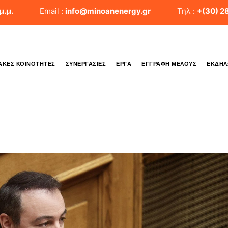
μ.μ.
Email :
info@minoanenergy.gr
Τηλ :
+(30) 2
ΑΚΈΣ ΚΟΙΝΌΤΗΤΕΣ
ΣΥΝΕΡΓΑΣΊΕΣ
ΈΡΓΑ
ΕΓΓΡΑΦΉ ΜΈΛΟΥΣ
ΕΚΔΗΛ