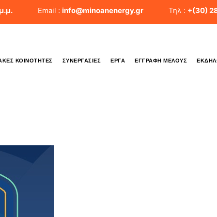
μ.μ.
Email :
info@minoanenergy.gr
Τηλ :
+(30) 2
ΑΚΈΣ ΚΟΙΝΌΤΗΤΕΣ
ΣΥΝΕΡΓΑΣΊΕΣ
ΈΡΓΑ
ΕΓΓΡΑΦΉ ΜΈΛΟΥΣ
ΕΚΔΗΛ