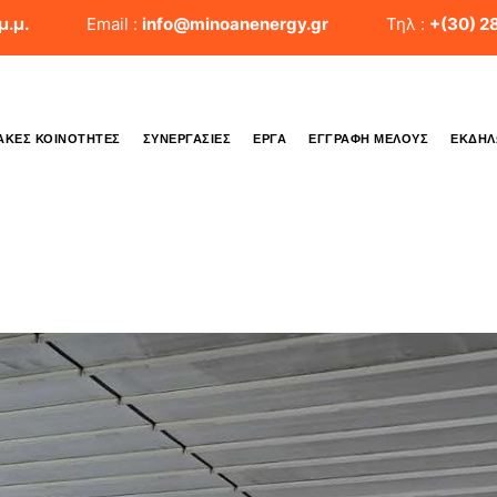
μ.μ.
Email :
info@minoanenergy.gr
Τηλ :
+(30) 2
ΑΚΈΣ ΚΟΙΝΌΤΗΤΕΣ
ΣΥΝΕΡΓΑΣΊΕΣ
ΈΡΓΑ
ΕΓΓΡΑΦΉ ΜΈΛΟΥΣ
ΕΚΔΗΛ