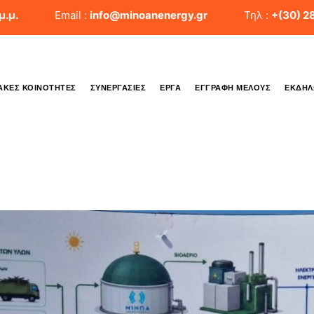
μ.μ.
Email :
info@minoanenergy.gr
Τηλ :
+(30) 2
ΑΚΈΣ ΚΟΙΝΌΤΗΤΕΣ
ΣΥΝΕΡΓΑΣΊΕΣ
ΈΡΓΑ
ΕΓΓΡΑΦΉ ΜΈΛΟΥΣ
ΕΚΔΗΛ