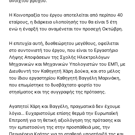
ανοιχτού βρόχου.
Η Κοινοπραξία του έργου αποτελείται από περίπου 40
εταίρους, η διάρκεια υλοποίησής του θα είναι 5 έτη
ενώ η έναρξή του αναμένεται τον προσεχή Οκτώβρη.
Η επιτυχία αυτή, δυσθεώρητου μεγέθους, οφείλεται
στο συντονιστή του έργου, που είναι το Εργαστήριο
Λήψης Αποφάσεων της Σχολής Ηλεκτρολόγων
Μηχανικών και Μηχανικών Υπολογιστών του ΕΜΠ, με
Διευθυντή τον Καθηγητή Χάρη Δούκα, και στο μέλος
του ίδιου εργαστηρίου Καθηγητή Βαγγέλη Μαρινάκη,
που επωμίστηκε το δυσβάχτατο φορτίο του
στησίματος και της συγγραφής της πρότασης.
Αγαπητοί Χάρη και Βαγγέλη, πραγματικά δεν έχουμε
λόγια… Ευχαριστούμε επίσης θερμά την Ευρωπαϊκή
Επιτροπή για τη θετική αξιολόγηση της πρότασης και
την εμπιστοσύνη της στην προσπάθειά μας, την
Περιφέρεια Κρήτης για τη σταθερή υποστήριξή της και