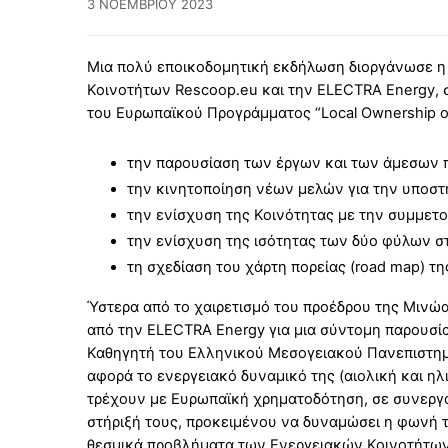
3 ΝΟΕΜΒΡΊΟΥ 2023
Μια πολύ εποικοδομητική εκδήλωση διοργάνωσε η 
Κοινοτήτων Rescoop.eu και την ELECTRA Energy, σ
του Ευρωπαϊκού Προγράμματος “Local Ownership of
την παρουσίαση των έργων και των άμεσων 
την κινητοποίηση νέων μελών για την υποστ
την ενίσχυση της Κοινότητας με την συμμε
την ενίσχυση της ισότητας των δύο φύλων στ
τη σχεδίαση του χάρτη πορείας (road map) τη
Ύστερα από το χαιρετισμό του προέδρου της Μινώ
από την ELECTRA Energy για μια σύντομη παρουσί
Καθηγητή του Ελληνικού Μεσογειακού Πανεπιστημίο
αφορά το ενεργειακό δυναμικό της (αιολική και ηλι
τρέχουν με Ευρωπαϊκή χρηματοδότηση, σε συνεργ
στήριξή τους, προκειμένου να δυναμώσει η φωνή τη
θεσμικά προβλήματα των Ενεργειακών Κοινοτήτων