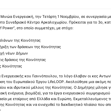
Μινώα Ενεργειακή, την Τετάρτη 1 Νοεμβρίου, σε συνεργασία 
το Συνεδριακό Κέντρο Αρκαλοχωρίου. Πρόκειται για το 3ο, κατά
 Power”, στο οποίο συμμετέχει, με στόχο:
πλάνων της Κοινότητας
ήριξη των δράσεων της Κοινότητας
τοχή νέων Δήμων
ις δράσεις της Κοινότητας
ς Κοινότητας
α Ενεργειακής κου Γιαννόπουλου, το λόγο έλαβαν οι κες Αντω
αση του Ευρωπαϊκού Έργου LifeLOOP. Ακολούθησε μια ακόμη π
υ και ιδρυτικού μέλους της Κοινότητας. Ο Δημήτρης μίλησε γι
ακή ενέργεια, βιομάζα), για τα έργα ενεργειακού συμψηφισμού 
ασία με εταίρους από Ελλάδα και Ευρώπη. Εκμεταλλευόμενος 
ς Κοινότητας και να ενισχυθεί το διεκδικητικό πλαίσιο που απα
.