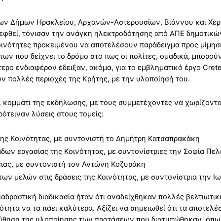
 των Δήμων Ηρακλείου, Αρχανών-Αστερουσίων, Βιάννου και Χερ
βλεφθεί, τόνισαν την ανάγκη ηλεκτροδότησης από ΑΠΕ δημοτικώ
νότητες προκειμένου να αποτελέσουν παράδειγμα προς μίμηση
ων που δείχνει το δρόμο στο πως οι πολίτες, ομαδικά, μπορού
τερο ενδιαφέρον έδειξαν, ακόμα, για το εμβληματικό έργο Crete
υν πολλές περιοχές της Κρήτης, με την υλοποίησή του.
, κομμάτι της εκδήλωσης, με τους συμμετέχοντες να χωρίζονται
ρότειναν λύσεις στους τομείς:
ης Κοινότητας, με συντονιστή το Δημήτρη Κατσαπρακάκη
δων εργασίας της Κοινότητας, με συντονίστριες την Σοφία Π
ιας, με συντονιστή τον Αντώνη Κοζυράκη
των μελών στις δράσεις της Κοινότητας, με συντονίστρια την 
αδραστική διαδικασία ήταν ότι αναδείχθηκαν πολλές βελτιωτικέ
ότητα να τα πάει καλύτερα. Αξίζει να σημειωθεί ότι τα αποτε
ούθηση της υλοποίησης των προτάσεων που διατυπώθηκαν, όπως