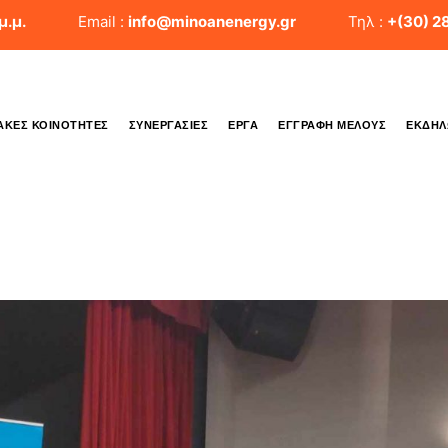
μ.μ.
Email :
info@minoanenergy.gr
Τηλ :
+(30) 2
ΑΚΈΣ ΚΟΙΝΌΤΗΤΕΣ
ΣΥΝΕΡΓΑΣΊΕΣ
ΈΡΓΑ
ΕΓΓΡΑΦΉ ΜΈΛΟΥΣ
ΕΚΔΗΛ