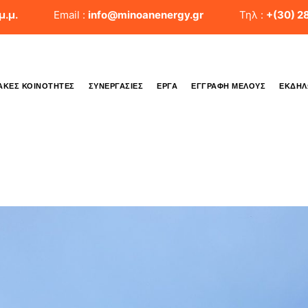
μ.μ.
Email :
info@minoanenergy.gr
Τηλ :
+(30) 2
ΑΚΈΣ ΚΟΙΝΌΤΗΤΕΣ
ΣΥΝΕΡΓΑΣΊΕΣ
ΈΡΓΑ
ΕΓΓΡΑΦΉ ΜΈΛΟΥΣ
ΕΚΔΗΛ